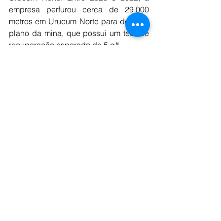
empresa perfurou cerca de 29.000 
metros em Urucum Norte para definir o 
plano da mina, que possui um teor de 
recuperação esperado de 5 g/t.
A partir agora, o foco principal da 
Tucano Gold, como informam os 
controladores, é garantir que os 
credores recebam um plano de 
pagamento justo e sustentável e trazer 
o maior número desses fornecedores 
de volta ao trabalho com a Tucano 
neste e no próximo ano, para a 
retomada e crescimento das 
operações, que gerarão prosperidade 
na região e valiosos impostos para o 
Estado do Amapá.