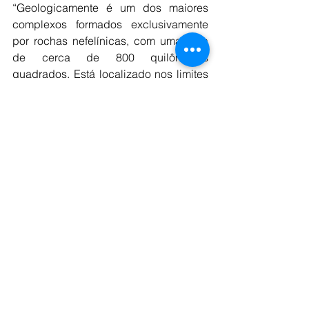
“Geologicamente é um dos maiores 
complexos formados exclusivamente 
por rochas nefelínicas, com uma área 
de cerca de 800 quilômetros 
quadrados. Está localizado nos limites 
dos estados de São Paulo e Minas 
Gerais, ocupando a maior parte em 
MG. O complexo é constituído 
principalmente por rochas nefelínicas, 
tinguaítos e foiaítos, mas também 
possui em seu interior rochas 
anteriores à intrusão alcalina, como 
sedimentos e rochas vulcânicas 
formadas por tufos, brechas, 
aglomerados e lavas ankaratrítica”, 
disse Silveira.
O diretor do SGB acrescenta que, além 
das rochas nefelínicas, a região 
também possui argila refratária, que 