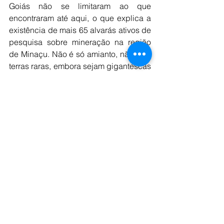
Goiás não se limitaram ao que 
encontraram até aqui, o que explica a 
existência de mais 65 alvarás ativos de 
pesquisa sobre mineração na região 
de Minaçu. Não é só amianto, não é só 
terras raras, embora sejam gigantescas 
as dimensões de tudo isso.
Neste cinquentenário, uma iniciativa 
voltada ao resgate e valorização da 
história da cidade pretende reunir, em 
um livro, a história de Minaçu, 
contextualizada por 70 autores 
considerados fundamentais nessa 
transição. Uma obra que marca essas 
5 décadas de desafios históricos pela 
ótica de quem acompanhou os fatos.
Isso porque reconhecer o passado é 