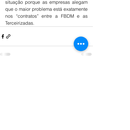
situação porque as empresas alegam 
que o maior problema está exatamente 
nos “contratos” entre a FBDM e as 
Terceirizadas.
Comentários
Escreva um comentário
SINDIMINA - Sindicato dos Trabalhadores nas
Indústrias de Extração, Pesquisa e Benefício de