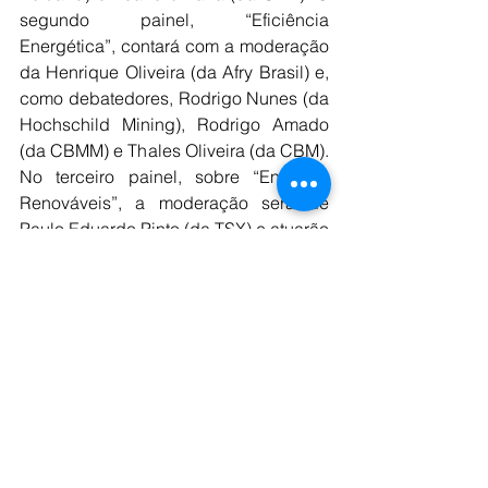
segundo painel, “Eficiência 
Energética”, contará com a moderação 
da Henrique Oliveira (da Afry Brasil) e, 
como debatedores, Rodrigo Nunes (da 
Hochschild Mining), Rodrigo Amado 
(da CBMM) e Thales Oliveira (da CBM). 
No terceiro painel, sobre “Energias 
Renováveis”, a moderação será de 
Paulo Eduardo Pinto (da TSX) e atuarão 
como debatedores José Palma (da 
Aclara Resources), Guilherme Zimmer 
(da Illian), Marcelo Carvalho (da 
Meteoric Resources) e um 
representante da Casa dos Ventos.
O evento acontecerá no auditório do 
Mattos Filho (em São Paulo) e conta 
com o patrocínio da Construtora 