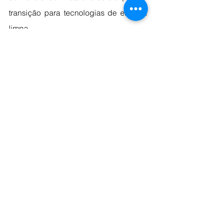
transição para tecnologias de energia 
limpa.
Essas descobertas abrem um novo 
espaço de exploração mineral até 
então não considerado, oferecendo 
uma perspectiva promissora para a 
busca de metais básicos e preciosos 
em depósitos de derretimentos de 
carbonato, à medida que avançamos 
para um futuro mais sustentável e 
renovável.
Fonte: 
MINING.COM
 e Minera Brasil