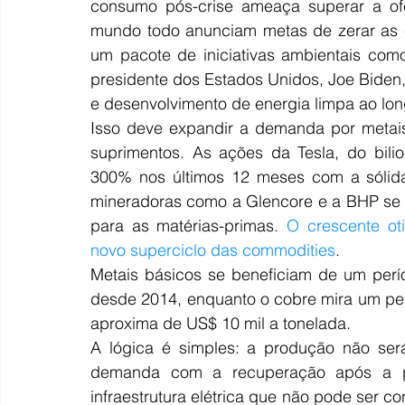
consumo pós-crise ameaça superar a ofe
mundo todo anunciam metas de zerar as e
um pacote de iniciativas ambientais com
presidente dos Estados Unidos, Joe Biden,
e desenvolvimento de energia limpa ao lo
Isso deve expandir a demanda por metais
suprimentos. As ações da Tesla, do bilio
300% nos últimos 12 meses com a sólida 
mineradoras como a Glencore e a BHP se 
para as matérias-primas.
 O crescente ot
novo superciclo das commodities
.
Metais básicos se beneficiam de um perío
desde 2014, enquanto o cobre mira um per
aproxima de US$ 10 mil a tonelada.
A lógica é simples: a produção não ser
demanda com a recuperação após a p
infraestrutura elétrica que não pode ser c