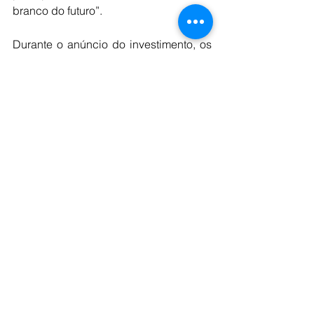
branco do futuro”.
Durante o anúncio do investimento, os 
executivos da Pilbara ressaltaram que 
a aquisição da jazida em Minas Gerais 
é um passo estratégico não apenas 
para fortalecer sua posição na América 
Latina, mas também para alinhar-se à 
sua estratégia global de diversificação 
de recursos.
Com essa compra, a Pilbara se coloca 
para competir diretamente com os 
gigantes do setor e atender à 
crescente demanda global por baterias 
de lítio.
O
Brasil
está
pronto
para
liderar
a
corrida
pelo
ouro
branco
do
futuro
?