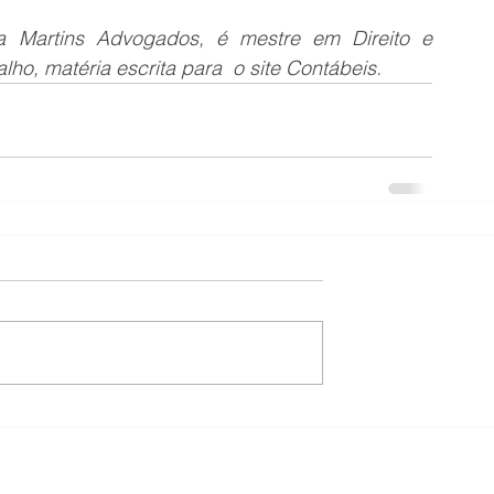
a Martins Advogados, é mestre em Direito e 
lho, matéria escrita para  o site Contábeis.
ores nas Indústrias de Extração, Pesquisa e Benefício de Ferro, Meta