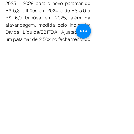
2025 – 2028 para o novo patamar de 
R$ 5,3 bilhões em 2024 e de R$ 5,0 a 
R$ 6,0 bilhões em 2025, além da 
alavancagem, medida pelo indicador 
Dívida Líquida/EBITDA Ajustado, de 
um patamar de 2,50x no fechamento do 
balanço anual de 2024 para uma meta 
abaixo de 3,0x em 2025. A CSN fez 
nova projeção também para 
Sensibilidade do EBITDA Consolidado 
em 2028 para um EBITDA potencial e 
incremental de R$ 9,3 bilhões após a 
maturação dos projetos em curso.
Fonte: Brasil Mineral 