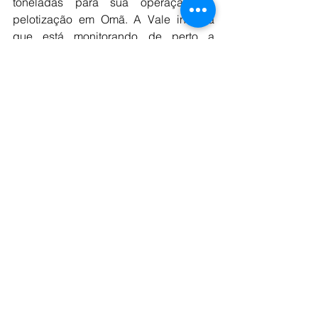
toneladas para sua operação de 
pelotização em Omã. A Vale informa 
que está monitorando de perto a 
situação no Oriente Médio e divulgará 
quaisquer desenvolvimentos 
relevantes ao mercado oportunamente.
Segundo dados da alfândega 
brasileira, as mineradoras exportaram 
691.666 toneladas de concentrado de 
minério de ferro para o Bahrein em 
janeiro, no valor de US$ 59,3 milhões 
(FOB Brasil), e 197.577 toneladas para 
Omã, no valor de US$ 14,3 milhões. No 
ano passado, os embarques de 
concentrado para Omã totalizaram 
12,74 milhões de toneladas e para o 
Bahrein, 9,39 milhões de toneladas. O 
Brasil exportou 789.622 toneladas de 