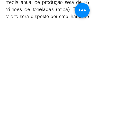
média anual de produção será de 26 
milhões de toneladas (mtpa). Todo o 
rejeito será disposto por empilhamento 
filtrado, eliminando o uso de 
barragens.
O prazo de concessão da FIOL 1 é de 
35 anos. Em março de 2024 a Bamin 
concluiu a primeira obra executada 
integralmente – a Passagem Inferior (PI) 
da BA-262, localizada em Ilhéus, 
próximo à divisa com Uruçuca. O Porto 
Sul contará com pátio de estocagem 
com capacidade para 1,4 milhões de 
toneladas, além de equipamentos 
modernos, incluindo virador de 
vagões, transportadores, stacker & 
reclaimer, carregador de navios e uma 
correia transportadora de 5,7 km, píer e 