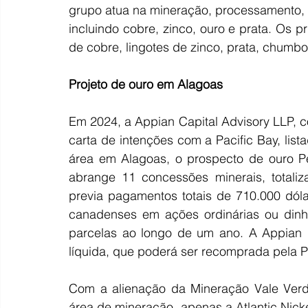
grupo atua na mineração, processamento, r
incluindo cobre, zinco, ouro e prata. Os 
de cobre, lingotes de zinco, prata, chumbo
Projeto
de
ouro
em
Alagoas
Em 2024, a Appian Capital Advisory LLP, co
carta de intenções com a Pacific Bay, list
área em Alagoas, o prospecto de ouro Per
abrange 11 concessões minerais, totali
previa pagamentos totais de 710.000 dól
canadenses em ações ordinárias ou dinhe
parcelas ao longo de um ano. A Appian 
líquida, que poderá ser recomprada pela Pa
Com a alienação da Mineração Vale Verde
área de mineração, apenas a Atlantic Nick