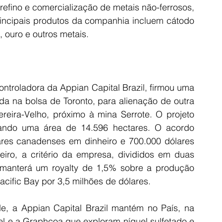
efino e comercialização de metais não-ferrosos, 
principais produtos da companhia incluem cátodo 
, ouro e outros metais.
ntroladora da Appian Capital Brazil, firmou uma 
ada na bolsa de Toronto, para alienação de outra 
eira-Velho, próximo à mina Serrote. O projeto 
zando uma área de 14.596 hectares. O acordo 
ares canadenses em dinheiro e 700.000 dólares 
iro, a critério da empresa, divididos em duas 
manterá um royalty de 1,5% sobre a produção 
cific Bay por 3,5 milhões de dólares.
, a Appian Capital Brazil mantém no País, na 
el e a Graphcoa que exploram níquel sulfetado e 