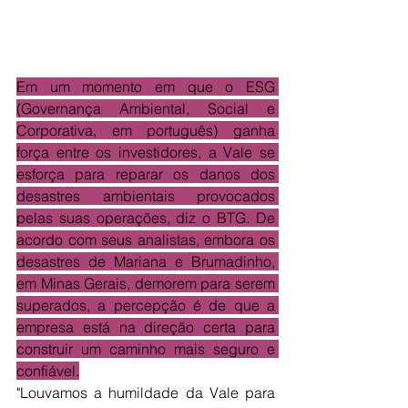
Em um momento em que o ESG 
(Governança Ambiental, Social e 
Corporativa, em português) ganha 
força entre os investidores, a Vale se 
esforça para reparar os danos dos 
desastres ambientais provocados 
pelas suas operações, diz o BTG. De 
acordo com seus analistas, embora os 
desastres de Mariana e Brumadinho, 
em Minas Gerais, demorem para serem 
superados, a percepção é de que a 
empresa está na direção certa para 
construir um caminho mais seguro e 
confiável.
"Louvamos a humildade da Vale para 