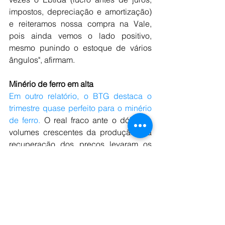
impostos, depreciação e amortização) 
e reiteramos nossa compra na Vale, 
pois ainda vemos o lado positivo, 
mesmo punindo o estoque de vários 
ângulos", afirmam.
Minério de ferro em alta
Em outro relatório, o BTG destaca o 
trimestre quase perfeito para o minério 
de ferro.
 O real fraco ante o dólar, os 
volumes crescentes da produção e a 
recuperação dos preços levaram os 
analistas a rasgarem elogios ao setor.
Com o título "é hora do aço", o banco 
acredita que esse é um dos melhores 
momentos da commoditie nos últimos 
anos. "Inegavelmente, os principais 
vencedores no semestre foram os aços 