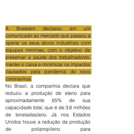
A Braskem declarou em um 
comunicado ao mercado que passou a 
operar os seus ativos industriais com 
equipes mínimas, com o objetivo de 
preservar a saúde dos trabalhadores, 
manter o caixa e minimizar os impactos 
causados pela pandemia do novo 
coronavírus.
No Brasil, a companhia declara que 
reduziu a produção de eteno para 
aproximadamente 65% de sua 
capacidade total, que é de 3,6 milhões 
de toneladas/ano. Já nos Estados 
Unidos houve a redução da produção 
de polipropileno para 