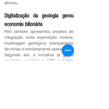
afirmou.
Digitalização da geologia gerou 
economia bilionária
Pelli também apresentou projetos de 
integração entre exploração mineral, 
modelagem geológica, planejamento 
de minas e monitoramento operacional. 
Segundo ele, a iniciativa já gerou 
economia superior a US$ 1 bilhão 
desde 2022.
“Cada dólar investido na parte técnica 
retorna centenas de dólares”, disse.
Entre os projetos em andamento, o 
executivo destacou a meta da 
companhia de escanear 100% dos 
testemunhos de sondagem, utilizando 
mineralogia digital e inteligência de 