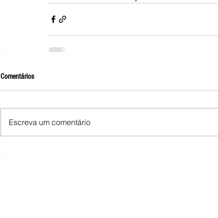
Comentários
Escreva um comentário
SINDIMINA - Sindicato dos Trabalhad
Rua Macário Ferr