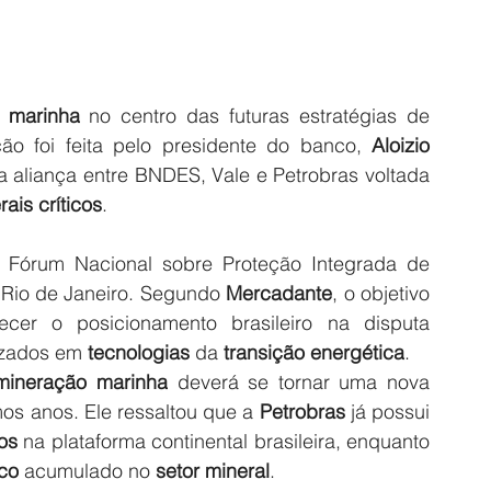
 marinha
 no centro das futuras estratégias de 
ção foi feita pelo presidente do banco,
 Aloizio 
 aliança entre BNDES, Vale e Petrobras voltada 
rais críticos
.
I Fórum Nacional sobre Proteção Integrada de 
 Rio de Janeiro. Segundo 
Mercadante
, o objetivo 
lecer o posicionamento brasileiro na disputa 
lizados em 
tecnologias
 da
 transição energética
.
mineração marinha
 deverá se tornar uma nova 
os anos. Ele ressaltou que a 
Petrobras
 já possui 
cos
 na plataforma continental brasileira, enquanto 
co
 acumulado no
 setor mineral
.