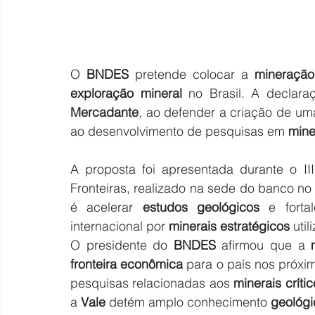
O 
BNDES
 pretende colocar a 
mineração
exploração mineral
 no Brasil. A declara
Mercadante
, ao defender a criação de uma
ao desenvolvimento de pesquisas em
 mine
A proposta foi apresentada durante o II
Fronteiras, realizado na sede do banco no
é acelerar
 estudos geológicos
 e forta
internacional por
 minerais estratégicos
 uti
O presidente do 
BNDES
 afirmou que a
 
fronteira econômica
 para o país nos próxim
pesquisas relacionadas aos
 minerais críti
a
 Vale
 detém amplo conhecimento 
geológi