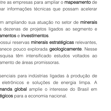
ntre as empresas para ampliar o
 mapeamento
 de 
har informações técnicas que possam acelerar 
em ampliando sua atuação no setor de
 minerais 
a dezenas de projetos ligados ao segmento e 
iamentos
 e
 investimentos
.
possui reservas
 minerais estratégicas
 relevantes, 
anece pouco explorada 
geologicamente
. Nesse 
squisa têm intensificado estudos voltados ao 
tamento de áreas promissoras.
enciais para indústrias ligadas à produção de 
s eletrônicos e soluções de energia limpa. A 
manda global
 amplie o interesse do Brasil em 
tégicos
 para a economia nacional.