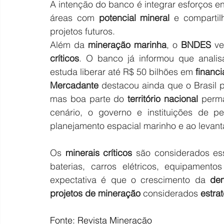
A intenção do banco é integrar esforços e
áreas com 
potencial mineral
 e compartil
projetos futuros.
Além da
 mineração marinha
, o
 BNDES
 v
críticos
. O banco já informou que analis
estuda liberar até R$ 50 bilhões em
 financ
Mercadante
 destacou ainda que o Brasil 
mas boa parte do
 território nacional
 perm
cenário, o governo e instituições de pe
planejamento espacial marinho e ao levan
Os 
minerais críticos
 são considerados ess
baterias, carros elétricos, equipamento
expectativa é que o crescimento da
 de
projetos de mineração
 considerados 
estra
Fonte: Revista Mineração