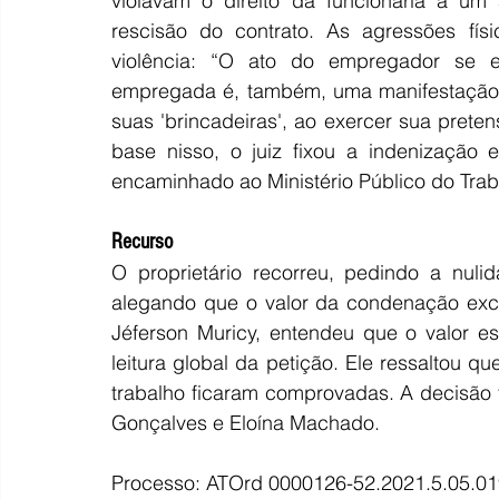
violavam o direito da funcionária a um 
rescisão do contrato. As agressões fís
violência: “O ato do empregador se en
empregada é, também, uma manifestação f
suas 'brincadeiras', ao exercer sua prete
base nisso, o juiz fixou a indenização
encaminhado ao Ministério Público do Trab
Recurso
O proprietário recorreu, pedindo a nuli
alegando que o valor da condenação exced
Jéferson Muricy, entendeu que o valor es
leitura global da petição. Ele ressaltou q
trabalho ficaram comprovadas. A decisão 
Gonçalves e Eloína Machado.
Processo: ATOrd 0000126-52.2021.5.05.0