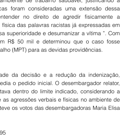
ambiente de trabalho saudável, justificando a 
icas foram consideradas uma extensão dessa 
tender no direito de agredir fisicamente a 
ísica das palavras racistas já expressadas em 
nsa superioridade e desumanizar a vítima ”. Com 
 em R$ 50 mil e determinou que o caso fosse 
alho (MPT) para as devidas providências.
dade da decisão e a redução da indenização, 
ia o pedido inicial. O desembargador relator, 
tava dentro do limite indicado, considerando a 
ue as agressões verbais e físicas no ambiente de 
teve os votos das desembargadoras Maria Elisa 
195