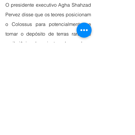
O presidente executivo Agha Shahzad 
Pervez disse que os teores posicionam 
o Colossus para potencialmente se 
tornar o depósito de terras raras de 
argila iônica de maior teor do mundo.
“À medida que avançamos em nosso 
programa de exploração, encontramos 
perfis generalizados de argila saprolita 
espessa que exemplificam o potencial 
do Colossus para hospedar um recurso 
de classe mundial em termos de 
tamanho e teor”, disse ele.
Um dos furos de diamante concluídos 
em Cupim Sul já é o terceiro melhor 