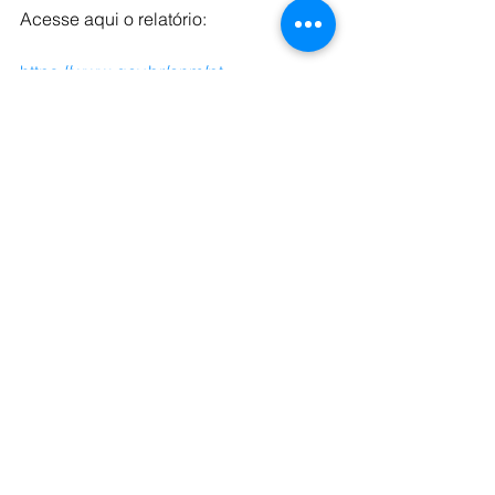
Acesse aqui o relatório: 
https://www.gov.br/anm/pt-
br/assuntos/barragens/relatorios-
anuais-de-seguranca-da-barragens-
de-mineracao-2/relatorio-anual-2023-
final-1.pdf
Fonte: Minera Brasil 
Comentários