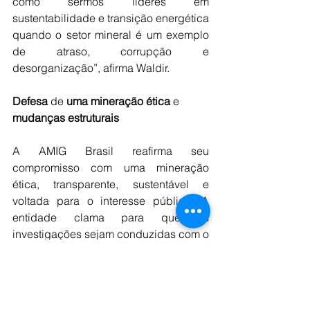
como sermos líderes em 
sustentabilidade e transição energética 
quando o setor mineral é um exemplo 
de atraso, corrupção e 
desorganização”, afirma Waldir.
Defesa
 de 
uma
mineração
ética
 e 
mudanças
estruturais
A AMIG Brasil reafirma seu 
compromisso com uma mineração 
ética, transparente, sustentável e 
voltada para o interesse público. A 
entidade clama para que as 
investigações sejam conduzidas com o 
máximo rigor e que os responsáveis 
sejam punidos exemplarmente. Além 
disso, reforça a necessidade de 
mudanças estruturais urgentes no setor, 