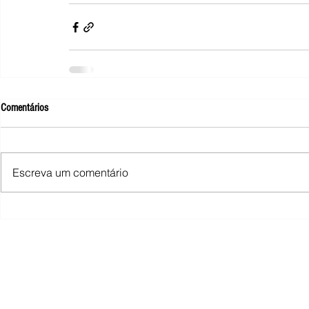
Comentários
Escreva um comentário
SINDIMINA - Sindicato dos Trabalhad
Rua Macário Ferr